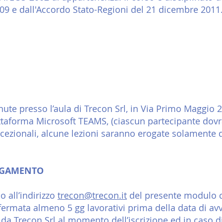
6/09 e dall'Accordo Stato-Regioni del 21 dicembre 2011
nute presso l’aula di Trecon Srl, in Via Primo Maggio 
ttaforma Microsoft TEAMS, (ciascun partecipante dovr
eccezionali, alcune lezioni saranno erogate solamente
AGAMENTO
io all’indirizzo
trecon@trecon.it
del presente modulo 
nfermata almeno 5 gg lavorativi prima della data di avv
o da Trecon Srl al momento dell’iscrizione ed in caso d